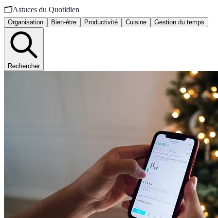
🗂️
Astuces du Quotidien
Organisation
Bien-être
Productivité
Cuisine
Gestion du temps
Rechercher