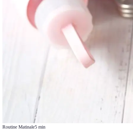
Routine Matinale
5
min