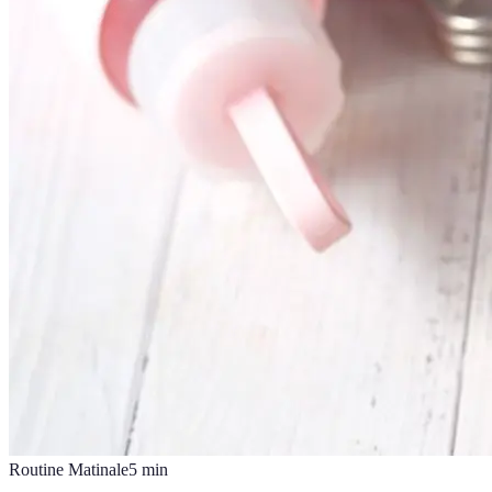
Routine Matinale
5
min