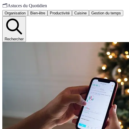
🗂️
Astuces du Quotidien
Organisation
Bien-être
Productivité
Cuisine
Gestion du temps
Rechercher