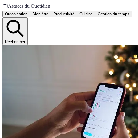
🗂️
Astuces du Quotidien
Organisation
Bien-être
Productivité
Cuisine
Gestion du temps
Rechercher