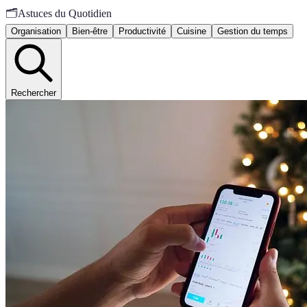
🗂️
Astuces du Quotidien
Organisation
Bien-être
Productivité
Cuisine
Gestion du temps
Rechercher