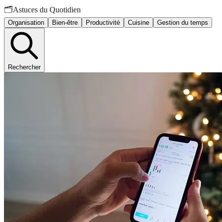
🗂️
Astuces du Quotidien
Organisation
Bien-être
Productivité
Cuisine
Gestion du temps
Rechercher