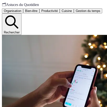
🗂️
Astuces du Quotidien
Organisation
Bien-être
Productivité
Cuisine
Gestion du temps
Rechercher