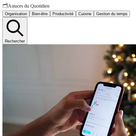
🗂️
Astuces du Quotidien
Organisation
Bien-être
Productivité
Cuisine
Gestion du temps
Rechercher