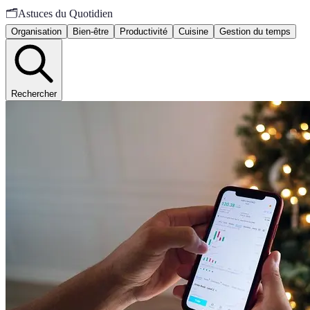
🗂️
Astuces du Quotidien
Organisation
Bien-être
Productivité
Cuisine
Gestion du temps
Rechercher