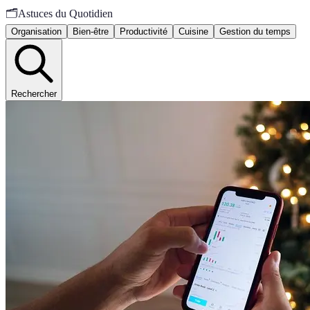
🗂️
Astuces du Quotidien
Organisation
Bien-être
Productivité
Cuisine
Gestion du temps
Rechercher