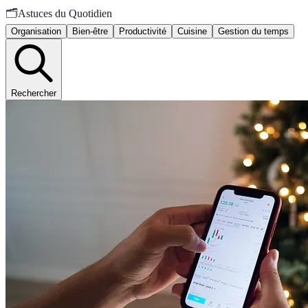
🗂️
Astuces du Quotidien
Organisation
Bien-être
Productivité
Cuisine
Gestion du temps
Rechercher