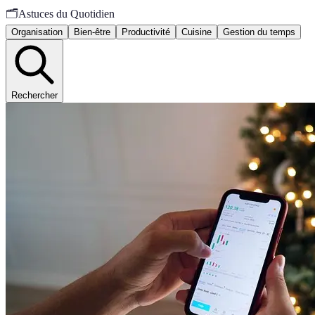
🗂️
Astuces du Quotidien
Organisation
Bien-être
Productivité
Cuisine
Gestion du temps
Rechercher