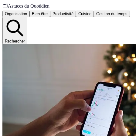
🗂️
Astuces du Quotidien
Organisation
Bien-être
Productivité
Cuisine
Gestion du temps
Rechercher