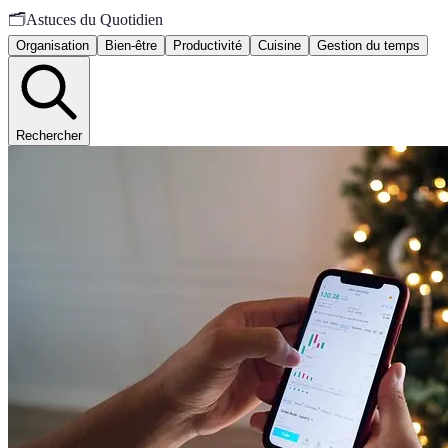
🗂️
Astuces du Quotidien
Organisation
Bien-être
Productivité
Cuisine
Gestion du temps
Rechercher