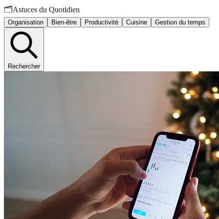
🗂️
Astuces du Quotidien
Organisation
Bien-être
Productivité
Cuisine
Gestion du temps
Rechercher