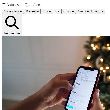
🗂️
Astuces du Quotidien
Organisation
Bien-être
Productivité
Cuisine
Gestion du temps
Rechercher