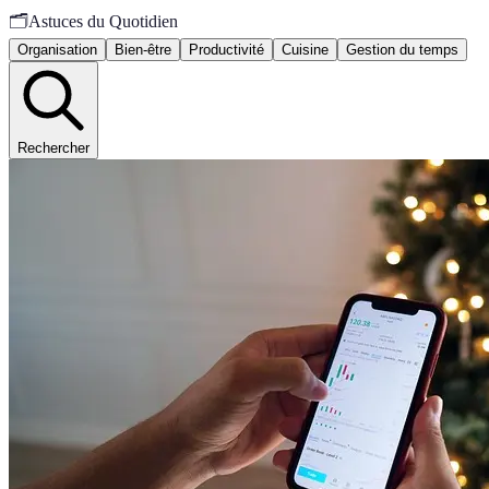
🗂️
Astuces du Quotidien
Organisation
Bien-être
Productivité
Cuisine
Gestion du temps
Rechercher