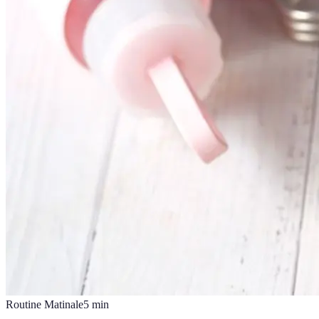
Routine Matinale
5
min