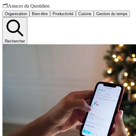
🗂️
Astuces du Quotidien
Organisation
Bien-être
Productivité
Cuisine
Gestion du temps
Rechercher