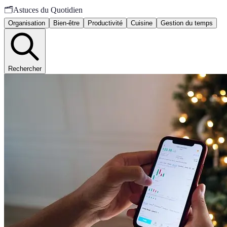
🗂️
Astuces du Quotidien
Organisation
Bien-être
Productivité
Cuisine
Gestion du temps
Rechercher