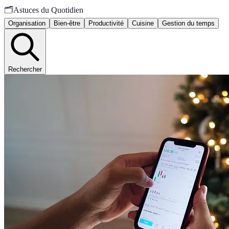
🗂️
Astuces du Quotidien
Organisation
Bien-être
Productivité
Cuisine
Gestion du temps
Rechercher