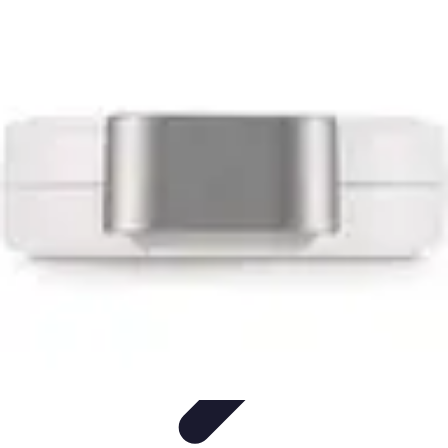
Astuces du Quotidien
Économie domestique
Cuisine et Alimentation
Cuisine &
Ménage
Organisation
Productivité
Astuces du Quotidien