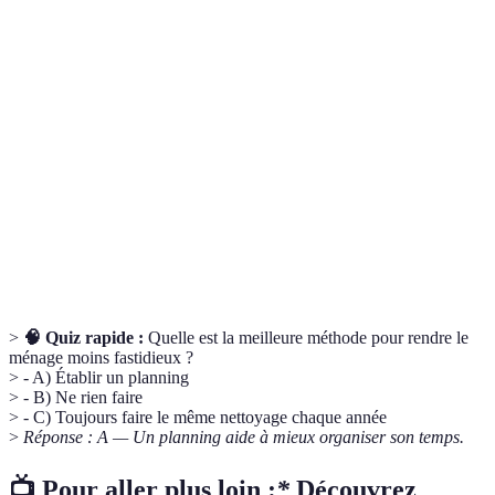
Terme
Définition
Méthode des
Technique visant à diviser son espace en sections
zones
pour un nettoyage plus ciblé.
Produits
Produits pouvant être utilisés pour plusieurs
multi-usages
surfaces et objets de nettoyage.
Liste des tâches à accomplir pour mieux gérer son
Checklist
temps et son organisation.
>
🧠 Quiz rapide :
Quelle est la meilleure méthode pour rendre le
ménage moins fastidieux ?
> - A) Établir un planning
> - B) Ne rien faire
> - C) Toujours faire le même nettoyage chaque année
>
Réponse : A — Un planning aide à mieux organiser son temps.
📺 Pour aller plus loin :
*
Découvrez