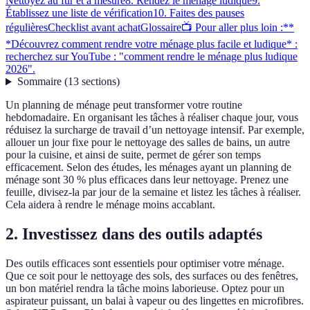
Nettoyez au fur et à mesure
8. Rendez le ménage ludique
9.
Établissez une liste de vérification
10. Faites des pauses
régulières
Checklist avant achat
Glossaire
📺 Pour aller plus loin :**
*Découvrez comment rendre votre ménage plus facile et ludique* :
recherchez sur YouTube : "comment rendre le ménage plus ludique
2026".
Sommaire
(
13
sections
)
Un planning de ménage peut transformer votre routine
hebdomadaire. En organisant les tâches à réaliser chaque jour, vous
réduisez la surcharge de travail d’un nettoyage intensif. Par exemple,
allouer un jour fixe pour le nettoyage des salles de bains, un autre
pour la cuisine, et ainsi de suite, permet de gérer son temps
efficacement. Selon des études, les ménages ayant un planning de
ménage sont 30 % plus efficaces dans leur nettoyage. Prenez une
feuille, divisez-la par jour de la semaine et listez les tâches à réaliser.
Cela aidera à rendre le ménage moins accablant.
2. Investissez dans des outils adaptés
Des outils efficaces sont essentiels pour optimiser votre ménage.
Que ce soit pour le nettoyage des sols, des surfaces ou des fenêtres,
un bon matériel rendra la tâche moins laborieuse. Optez pour un
aspirateur puissant, un balai à vapeur ou des lingettes en microfibres.