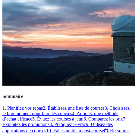
Sommaire
1. Planifiez vos repas
2. Établissez une liste de courses
3. Choisissez
le bon moment pour faire les courses
4. Adoptez une méthode
d’achat efficace
5. Évitez les courses à jeun
6. Comparez les prix
7.
Exploitez les promotions
8. Pratiquez le vrac
9. Utilisez des
applications de courses
10. Faites un bilan post-course
📺 Ressource