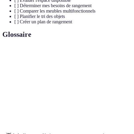
[ ] Évaluer l'espace disponible
[ ] Déterminer mes besoins de rangement
[ ] Comparer les meubles multifonctionnels
[ ] Planifier le tri des objets
[ ] Créer un plan de rangement
Glossaire
Terme
Définition
Rangement
Stratégies permettant d'organiser les objets
efficace
pour optimiser l'espace et le temps.
Système de marquage des contenants pour
Étiquetage
faciliter la recherche d'objets.
Un meuble qui sert à plusieurs usages pour
Multifonctionnel
économiser de l'espace.