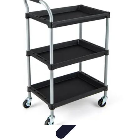
Astuces du Quotidien
Économie domestique
Cuisine et Alimentation
Cuisine &
Ménage
Organisation
Productivité
Astuces du Quotidien