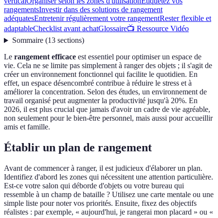
vertical
Organiser selon les zones d'utilisation
Étiquetez vos
rangements
Investir dans des solutions de rangement
adéquates
Entretenir régulièrement votre rangement
Rester flexible et
adaptable
Checklist avant achat
Glossaire
📺 Ressource Vidéo
Sommaire
(
13
sections
)
Le
rangement efficace
est essentiel pour optimiser un espace de
vie. Cela ne se limite pas simplement à ranger des objets ; il s'agit de
créer un environnement fonctionnel qui facilite le quotidien. En
effet, un espace désencombré contribue à réduire le stress et à
améliorer la concentration. Selon des études, un environnement de
travail organisé peut augmenter la productivité jusqu'à 20%. En
2026, il est plus crucial que jamais d'avoir un cadre de vie agréable,
non seulement pour le bien-être personnel, mais aussi pour accueillir
amis et famille.
Établir un plan de rangement
Avant de commencer à ranger, il est judicieux d'élaborer un plan.
Identifiez d'abord les zones qui nécessitent une attention particulière.
Est-ce votre salon qui déborde d'objets ou votre bureau qui
ressemble à un champ de bataille ? Utilisez une carte mentale ou une
simple liste pour noter vos priorités. Ensuite, fixez des objectifs
réalistes : par exemple, « aujourd'hui, je rangerai mon placard » ou «