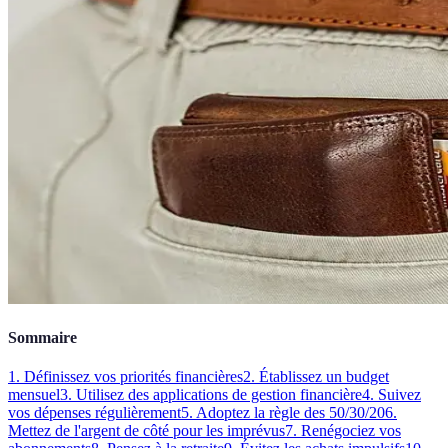
Sommaire
1. Définissez vos priorités financières
2. Établissez un budget
mensuel
3. Utilisez des applications de gestion financière
4. Suivez
vos dépenses régulièrement
5. Adoptez la règle des 50/30/20
6.
Mettez de l'argent de côté pour les imprévus
7. Renégociez vos