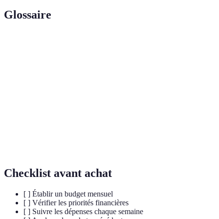
Glossaire
Terme
Définition
Un plan qui décrit comment vous allez allouer vos
Budget
revenus pour couvrir vos dépenses et épargner.
Une partie de votre revenu mise de côté pour un usage
Épargne
futur.
Dépenses
Dépenses qui ne varient pas d'un mois à l'autre,
fixes
comme le loyer ou les salaires.
Checklist avant achat
[ ] Établir un budget mensuel
[ ] Vérifier les priorités financières
[ ] Suivre les dépenses chaque semaine