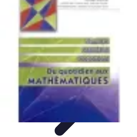
Astuces du Quotidien
Économie domestique
Cuisine et Alimentation
Cuisine &
Ménage
Organisation
Productivité
Astuces du Quotidien