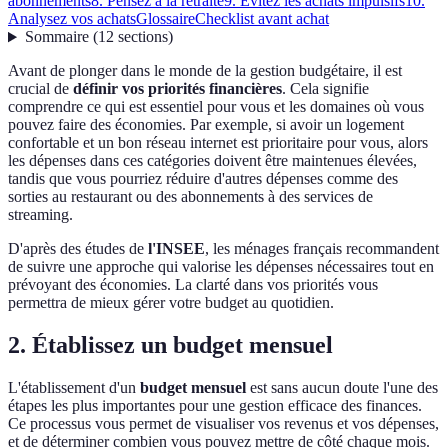
abonnements
8. Pensez à la retraite
9. Évitez les achats impulsifs
10.
Analysez vos achats
Glossaire
Checklist avant achat
Sommaire
(
12
sections
)
Avant de plonger dans le monde de la gestion budgétaire, il est
crucial de
définir vos priorités financières
. Cela signifie
comprendre ce qui est essentiel pour vous et les domaines où vous
pouvez faire des économies. Par exemple, si avoir un logement
confortable et un bon réseau internet est prioritaire pour vous, alors
les dépenses dans ces catégories doivent être maintenues élevées,
tandis que vous pourriez réduire d'autres dépenses comme des
sorties au restaurant ou des abonnements à des services de
streaming.
D'après des études de
l'INSEE
, les ménages français recommandent
de suivre une approche qui valorise les dépenses nécessaires tout en
prévoyant des économies. La clarté dans vos priorités vous
permettra de mieux gérer votre budget au quotidien.
2. Établissez un budget mensuel
L'établissement d'un
budget mensuel
est sans aucun doute l'une des
étapes les plus importantes pour une gestion efficace des finances.
Ce processus vous permet de visualiser vos revenus et vos dépenses,
et de déterminer combien vous pouvez mettre de côté chaque mois.