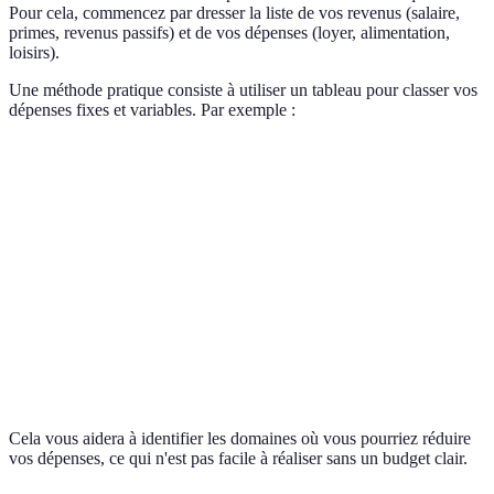
Pour cela, commencez par dresser la liste de vos revenus (salaire,
primes, revenus passifs) et de vos dépenses (loyer, alimentation,
loisirs).
Une méthode pratique consiste à utiliser un tableau pour classer vos
dépenses fixes et variables. Par exemple :
Type de dépense
Montant (en euros)
Loyer
800
Alimentation
300
Loisirs
150
Épargne
200
Cela vous aidera à identifier les domaines où vous pourriez réduire
vos dépenses, ce qui n'est pas facile à réaliser sans un budget clair.