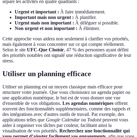
sépare les activités en quatre quadrants :
Urgent et important :
À faire immédiatement.
Important mais non urgent :
À planifier.
Urgent mais non important :
À déléguer si possible.
Non urgent et non important :
À éliminer.
Cette approche vous aidera non seulement à clarifier vos priorités,
mais également à vous concentrer sur ce qui compte réellement.
Selon le site
UFC-Que Choisir
, 47 % des personnes ayant défini
des priorités notables ont signalé une réduction significative de leur
stress.
Utiliser un planning efficace
Utiliser un planning est un moyen classique mais efficace pour
structurer votre journée. Que vous choisissiez un agenda papier ou
une application numérique, le but est de vous donner une vue
d'ensemble de vos obligations.
Les agendas numériques
offrent
souvent des fonctionnalités supplémentaires, comme des rappels et
des intégrations avec d'autres outils de travail. Par exemple, des
applications telles que
Google Calendar
ou
Todoist
peuvent vous
aider à organiser vos tâches par couleur, facilitant ainsi la
visualisation de vos priorités.
Recherchez une fonctionnalité qui
vous permet d’ajuster facilement vos engagements
, afin que vous