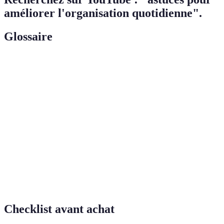
améliorer l'organisation quotidienne".
Glossaire
Terme
Définition
Matrice
Outil de gestion des priorités qui aide à classer
d'Eisenhower
les tâches selon leur urgence et importance.
Méthode
Technique de gestion du temps qui alterne
Pomodoro
périodes de travail et pauses.
Usage d'outils technologiques pour exécuter des
Automatisation
tâches de manière autonome sans intervention
humaine.
Checklist avant achat