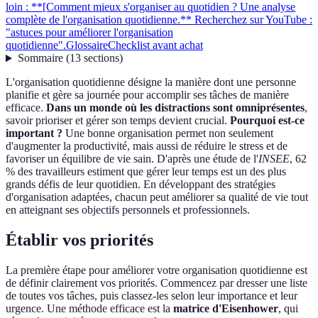
loin : **[Comment mieux s'organiser au quotidien ? Une analyse
complète de l'organisation quotidienne.** Recherchez sur YouTube :
"astuces pour améliorer l'organisation
quotidienne".
Glossaire
Checklist avant achat
Sommaire
(
13
sections
)
L'organisation quotidienne désigne la manière dont une personne
planifie et gère sa journée pour accomplir ses tâches de manière
efficace.
Dans un monde où les distractions sont omniprésentes
,
savoir prioriser et gérer son temps devient crucial.
Pourquoi est-ce
important ?
Une bonne organisation permet non seulement
d'augmenter la productivité, mais aussi de réduire le stress et de
favoriser un équilibre de vie sain. D'après une étude de l'
INSEE
, 62
% des travailleurs estiment que gérer leur temps est un des plus
grands défis de leur quotidien. En développant des stratégies
d'organisation adaptées, chacun peut améliorer sa qualité de vie tout
en atteignant ses objectifs personnels et professionnels.
Établir vos priorités
La première étape pour améliorer votre organisation quotidienne est
de définir clairement vos priorités. Commencez par dresser une liste
de toutes vos tâches, puis classez-les selon leur importance et leur
urgence. Une méthode efficace est la
matrice d'Eisenhower
, qui