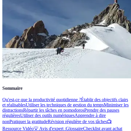
Sommaire
Qu'est-ce que la productivité quotidienne ?
Établir des objectifs clairs
et réalisables
Utiliser les techniques de gestion du temps
Minimiser les
distractions
Répartir les tâches en pomodoros
Prendre des pauses
régulières
Utiliser des outils numériques
Apprendre à dire
non
Pratiquer la gratitude
Révision régulière de vos tâches
📺
Ressource Vidéo
💡 Avis d'expert :
Glossaire
Checklist avant achat