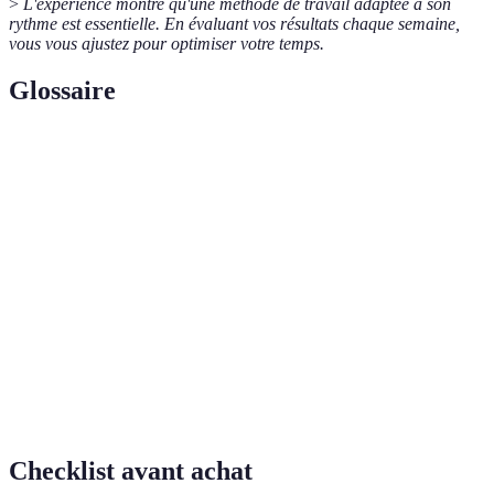
>
L'expérience montre qu'une méthode de travail adaptée à son
rythme est essentielle. En évaluant vos résultats chaque semaine,
vous vous ajustez pour optimiser votre temps.
Glossaire
Terme
Définition
Mesure de l'efficacité du travail, souvent exprimée
Productivité
en termes de sortie par unité de travail.
Gestion du
Techniques et méthodes utilisées pour planifier et
temps
contrôler comment le temps est passé.
Technique de gestion du temps qui consiste à
Pomodoro
travailler par sessions de 25 minutes, entrecoupées
de courtes pauses.
Checklist avant achat