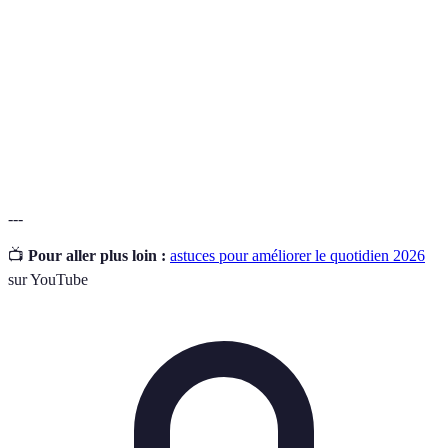
matinale
commencer la journée.
Reconnaissance des choses positives dans sa vie,
Gratitude
souvent bénéfique pour le moral.
Loisirs
Activités artistiques ou manuelles permettant
créatifs
d'exprimer sa créativité.
---
📺
Pour aller plus loin :
astuces pour améliorer le quotidien 2026
sur YouTube