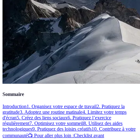
Sommaire
Introduction
1. Organisez votre espace de travail
2. Pratiquez la
gratitude
3. Adoptez une routine matinale
4. Limitez votre temps
d'écran
5. Créez des liens sociaux
6. Pratiquez l’exercice
régulièrement
7. Optimisez votre sommeil
8. Utilisez des aides
technologiques
9. Pratiquez des loisirs créatifs
10. Contribuez à votre
communauté
📺 Pour aller plus loin :
Checklist avant