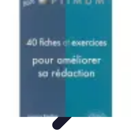
Astuces du Quotidien
Économie domestique
Cuisine et Alimentation
Cuisine &
Ménage
Organisation
Productivité
Astuces du Quotidien