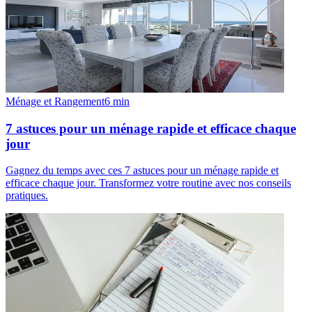
Ménage et Rangement
6
min
7 astuces pour un ménage rapide et efficace chaque
jour
Gagnez du temps avec ces 7 astuces pour un ménage rapide et
efficace chaque jour. Transformez votre routine avec nos conseils
pratiques.