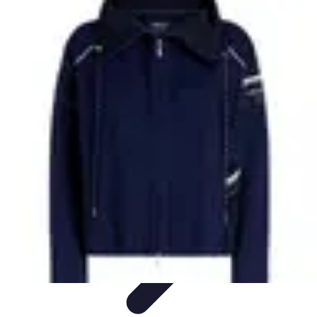
Astuces du Quotidien
Économie domestique
Cuisine et Alimentation
Cuisine &
Ménage
Organisation
Productivité
Astuces du Quotidien