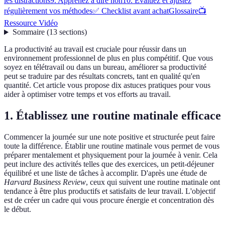
les distractions
9. Apprenez à dire non
10. Évaluez et ajustez
régulièrement vos méthodes
✅ Checklist avant achat
Glossaire
📺
Ressource Vidéo
Sommaire
(
13
sections
)
La productivité au travail est cruciale pour réussir dans un
environnement professionnel de plus en plus compétitif. Que vous
soyez en télétravail ou dans un bureau, améliorer sa productivité
peut se traduire par des résultats concrets, tant en qualité qu'en
quantité. Cet article vous propose dix astuces pratiques pour vous
aider à optimiser votre temps et vos efforts au travail.
1. Établissez une routine matinale efficace
Commencer la journée sur une note positive et structurée peut faire
toute la différence. Établir une routine matinale vous permet de vous
préparer mentalement et physiquement pour la journée à venir. Cela
peut inclure des activités telles que des exercices, un petit-déjeuner
équilibré et une liste de tâches à accomplir. D'après une étude de
Harvard Business Review
, ceux qui suivent une routine matinale ont
tendance à être plus productifs et satisfaits de leur travail. L'objectif
est de créer un cadre qui vous procure énergie et concentration dès
le début.