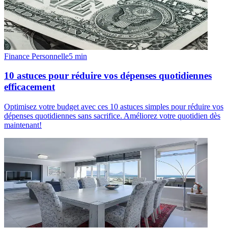
Finance Personnelle
5
min
10 astuces pour réduire vos dépenses quotidiennes
efficacement
Optimisez votre budget avec ces 10 astuces simples pour réduire vos
dépenses quotidiennes sans sacrifice. Améliorez votre quotidien dès
maintenant!