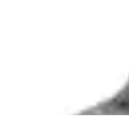
Astuces du Quotidien
Économie domestique
Cuisine et Alimentation
Cuisine & Ménage
Orga
Astuces du Quotidien