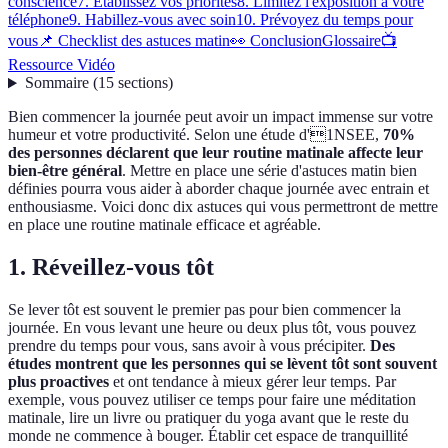
conscience
7. Établissez vos priorités
8. Limitez l'exposition à votre
téléphone
9. Habillez-vous avec soin
10. Prévoyez du temps pour
vous
📌 Checklist des astuces matin
👀 Conclusion
Glossaire
📺
Ressource Vidéo
Sommaire
(
15
sections
)
Bien commencer la journée peut avoir un impact immense sur votre
humeur et votre productivité. Selon une étude d'1NSEE,
70%
des personnes déclarent que leur routine matinale affecte leur
bien-être général
. Mettre en place une série d'astuces matin bien
définies pourra vous aider à aborder chaque journée avec entrain et
enthousiasme. Voici donc dix astuces qui vous permettront de mettre
en place une routine matinale efficace et agréable.
1. Réveillez-vous tôt
Se lever tôt est souvent le premier pas pour bien commencer la
journée. En vous levant une heure ou deux plus tôt, vous pouvez
prendre du temps pour vous, sans avoir à vous précipiter.
Des
études montrent que les personnes qui se lèvent tôt sont souvent
plus proactives
et ont tendance à mieux gérer leur temps. Par
exemple, vous pouvez utiliser ce temps pour faire une méditation
matinale, lire un livre ou pratiquer du yoga avant que le reste du
monde ne commence à bouger. Établir cet espace de tranquillité