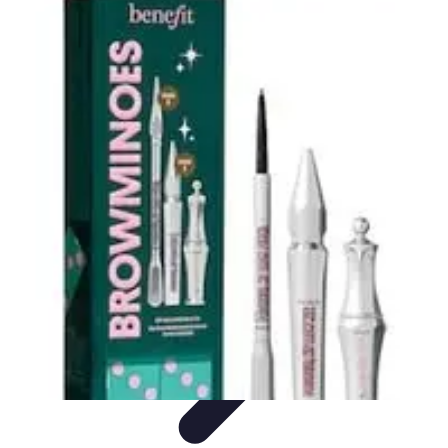
Astuces du Quotidien
Économie domestique
Cuisine et Alimentation
Cuisine &
Ménage
Organisation
Productivité
Astuces du Quotidien