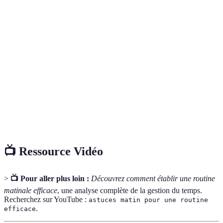
Terme
Définition
Routine
Ensemble d'habitudes et d'activités effectuées
matinale
chaque matin pour débuter la journée.
Action de consommer des liquides pour maintenir
Hydratation
un équilibre interne de l'eau dans le corps.
Pratique de focalisation de son attention sur le
Pleine
moment présent, souvent utilisée pour réduire le
conscience
stress.
📺 Ressource Vidéo
>
📺 Pour aller plus loin :
Découvrez comment établir une routine
matinale efficace
, une analyse complète de la gestion du temps.
Recherchez sur YouTube :
astuces matin pour une routine
.
efficace