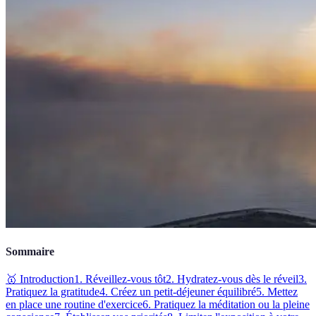
Sommaire
🥇 Introduction
1. Réveillez-vous tôt
2. Hydratez-vous dès le réveil
3.
Pratiquez la gratitude
4. Créez un petit-déjeuner équilibré
5. Mettez
en place une routine d'exercice
6. Pratiquez la méditation ou la pleine