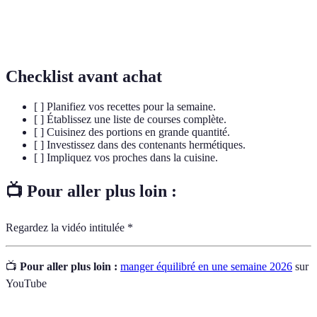
Planification
Processus d'organisation préalable des repas pour
de repas
une semaine, facilitant les courses et la cuisson.
Checklist avant achat
[ ] Planifiez vos recettes pour la semaine.
[ ] Établissez une liste de courses complète.
[ ] Cuisinez des portions en grande quantité.
[ ] Investissez dans des contenants hermétiques.
[ ] Impliquez vos proches dans la cuisine.
📺 Pour aller plus loin :
Regardez la vidéo intitulée *
📺
Pour aller plus loin :
manger équilibré en une semaine 2026
sur
YouTube