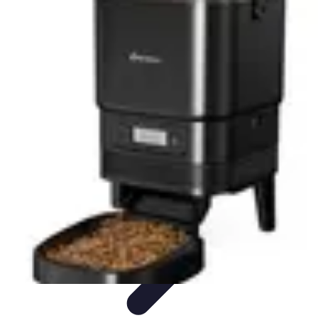
Astuces du Quotidien
Économie domestique
Cuisine et Alimentation
Cuisine &
Ménage
Organisation
Productivité
Astuces du Quotidien