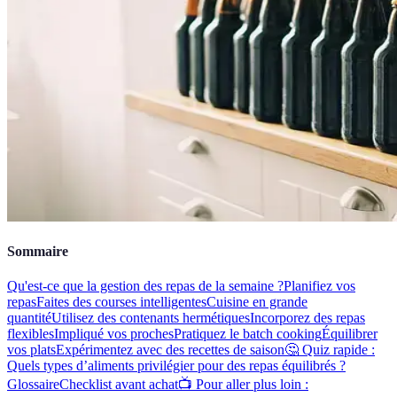
Sommaire
Qu'est-ce que la gestion des repas de la semaine ?
Planifiez vos
repas
Faites des courses intelligentes
Cuisine en grande
quantité
Utilisez des contenants hermétiques
Incorporez des repas
flexibles
Impliqué vos proches
Pratiquez le batch cooking
Équilibrer
vos plats
Expérimentez avec des recettes de saison
🤔 Quiz rapide :
Quels types d’aliments privilégier pour des repas équilibrés ?
Glossaire
Checklist avant achat
📺 Pour aller plus loin :