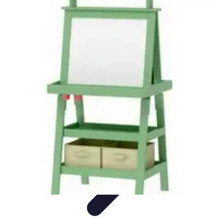
Astuces du Quotidien
Économie domestique
Cuisine et Alimentation
Cuisine &
Ménage
Organisation
Productivité
Astuces du Quotidien