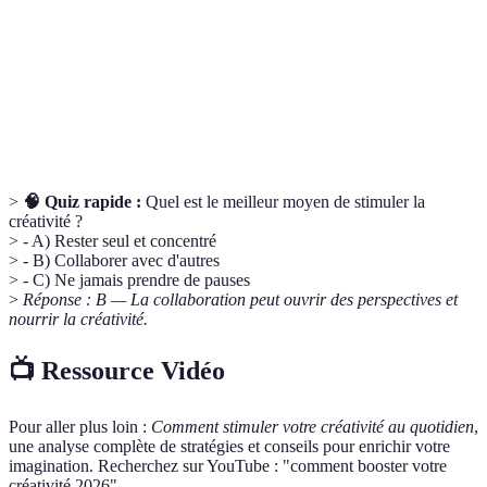
Méditation
Pratique d’attention à l’instant présent.
consciente
Action de travailler ensemble pour atteindre un
Collaboration
but commun.
>
🧠 Quiz rapide :
Quel est le meilleur moyen de stimuler la
créativité ?
> - A) Rester seul et concentré
> - B) Collaborer avec d'autres
> - C) Ne jamais prendre de pauses
>
Réponse : B — La collaboration peut ouvrir des perspectives et
nourrir la créativité.
📺 Ressource Vidéo
Pour aller plus loin :
Comment stimuler votre créativité au quotidien
,
une analyse complète de stratégies et conseils pour enrichir votre
imagination. Recherchez sur YouTube : "comment booster votre
créativité 2026".