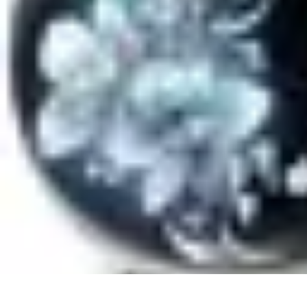
Astuces du Quotidien
Économie domestique
Cuisine et Alimentation
Cuisine & Ménage
Orga
Astuces du Quotidien