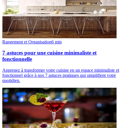
Rangement et Organisation
6
min
7 astuces pour une cuisine minimaliste et
fonctionnelle
Apprenez à transformer votre cuisine en un espace minimaliste et
fonctionnel grâce à nos 7 astuces pratiques qui simplifient votre
quotidien.