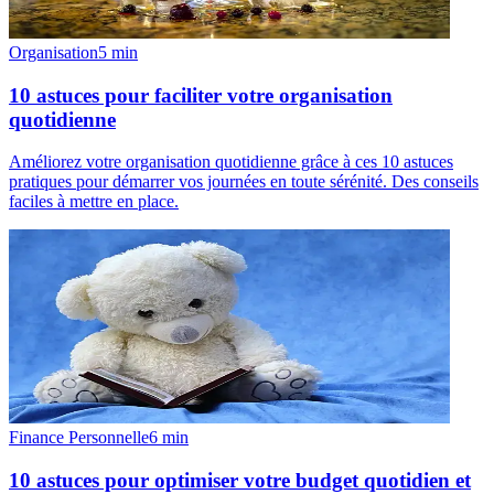
Organisation
5
min
10 astuces pour faciliter votre organisation
quotidienne
Améliorez votre organisation quotidienne grâce à ces 10 astuces
pratiques pour démarrer vos journées en toute sérénité. Des conseils
faciles à mettre en place.
Finance Personnelle
6
min
10 astuces pour optimiser votre budget quotidien et