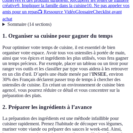
conserves et des produits surgelés
8. Récupérer les restes de manière
créative
9. Impliquer la famille dans la cuisine
10. Ne pas appeler vos
amis pour un repas
📺 Ressource Vidéo
Glossaire
Checklist avant
achat
Sommaire
(
14
sections
)
1. Organiser sa cuisine pour gagner du temps
Pour optimiser votre temps de cuisine, il est essentiel de bien
organiser votre espace. Avoir tous vos ustensiles à portée de main,
ainsi que vos épices et ingrédients les plus utilisés, vous fera gagner
un temps précieux. Par exemple, placer un tableau ou un tiroir pour
ranger vos outils et les classifier par type vous aidera à les retrouver
en un clin d'œil. D’après une étude menée par l’
INSEE
, environ
30% des Français déclarent passer trop de temps à chercher des
ustensiles de cuisine. En créant un environnement de cuisine bien
agencé, vous pourrez réduire ce détail et vous concentrer sur la
préparation des plats.
2. Préparer les ingrédients à l’avance
La préparation des ingrédients est une méthode infaillible pour
cuisiner rapidement. Prenez l'habitude de découper vos légumes,
mariner votre viande ou préparer des sauces le week-end. Ainsi,