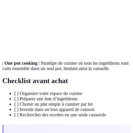
Cuisine
Méthode de cuisson qui utilise la vapeur de l'eau pour
à la
cuire les aliments, préservant ainsi les nutriments et le
vapeur
goût.
Batch
Pratique de cuisiner de grandes quantités de nourriture
cooking
en une seule fois, pour la consommation future.
|
One pot cooking
| Stratégie de cuisine où tous les ingrédients sont
cuits ensemble dans un seul pot, limitant ainsi la vaisselle.
Checklist avant achat
[ ] Organiser votre espace de cuisine
[ ] Préparer une liste d’ingrédients
[ ] Choisir un plat simple à cuisiner par lot
[ ] Investir dans un bon appareil de cuisson
[ ] Rechercher des recettes en une seule casserole