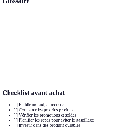
Glossaire
Terme
Définition
Un plan détaillé qui exprime la manière dont un
Budget
individu ou un foyer prévoit de dépenser de l'argent.
Système qui permet de récupérer un pourcentage de
Cashback
ses dépenses en ligne sous forme de remboursement.
Zéro
Approche visant à réduire le gaspillage et la
déchet
production de déchets au minimum.
Checklist avant achat
[ ] Établir un budget mensuel
[ ] Comparer les prix des produits
[ ] Vérifier les promotions et soldes
[ ] Planifier les repas pour éviter le gaspillage
[ ] Investir dans des produits durables