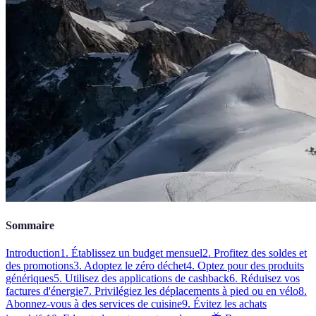
Sommaire
Introduction
1. Établissez un budget mensuel
2. Profitez des soldes et
des promotions
3. Adoptez le zéro déchet
4. Optez pour des produits
génériques
5. Utilisez des applications de cashback
6. Réduisez vos
factures d'énergie
7. Privilégiez les déplacements à pied ou en vélo
8.
Abonnez-vous à des services de cuisine
9. Évitez les achats