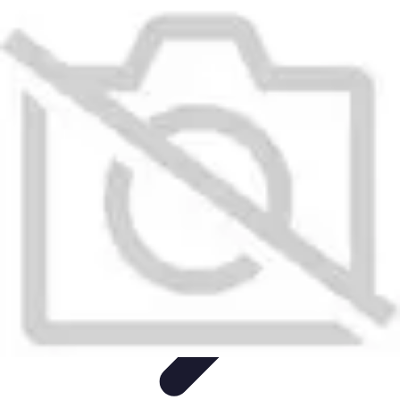
Astuces du Quotidien
Économie domestique
Cuisine et Alimentation
Cuisine &
Ménage
Organisation
Productivité
Astuces du Quotidien