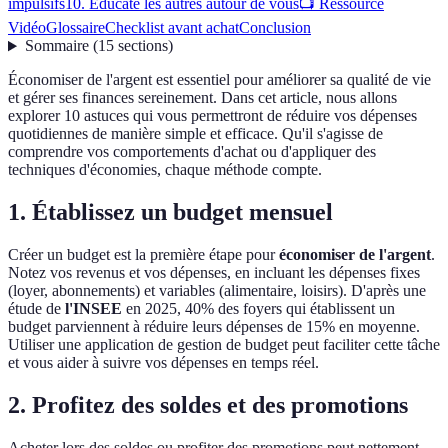
impulsifs
10. Educate les autres autour de vous
📺 Ressource
Vidéo
Glossaire
Checklist avant achat
Conclusion
Sommaire
(
15
sections
)
Économiser de l'argent est essentiel pour améliorer sa qualité de vie
et gérer ses finances sereinement. Dans cet article, nous allons
explorer 10 astuces qui vous permettront de réduire vos dépenses
quotidiennes de manière simple et efficace. Qu'il s'agisse de
comprendre vos comportements d'achat ou d'appliquer des
techniques d'économies, chaque méthode compte.
1. Établissez un budget mensuel
Créer un budget est la première étape pour
économiser de l'argent
.
Notez vos revenus et vos dépenses, en incluant les dépenses fixes
(loyer, abonnements) et variables (alimentaire, loisirs). D'après une
étude de
l'INSEE
en 2025, 40% des foyers qui établissent un
budget parviennent à réduire leurs dépenses de 15% en moyenne.
Utiliser une application de gestion de budget peut faciliter cette tâche
et vous aider à suivre vos dépenses en temps réel.
2. Profitez des soldes et des promotions
Acheter lors des soldes ou profiter des promotions peut nettement