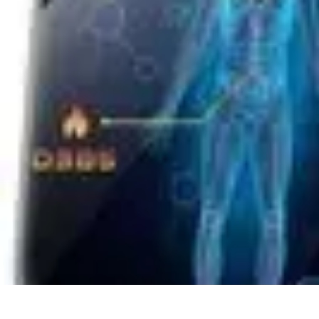
Astuces du Quotidien
Économie domestique
Cuisine et Alimentation
Cuisine & Ménage
Orga
Astuces du Quotidien