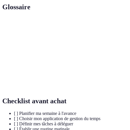
Glossaire
Terme
Définition
Méthode de gestion du temps basée sur des
Pomodoro
sessions de travail de 25 minutes.
Utilisation d'outils pour effectuer des tâches
Automatisation
sans intervention humaine.
Travail effectué à distance, généralement depuis
Télétravail
son domicile.
Checklist avant achat
[ ] Planifier ma semaine à l'avance
[ ] Choisir mon application de gestion du temps
[ ] Définir mes tâches à déléguer
[ ] Établir une routine matinale