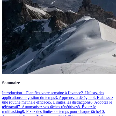
Sommaire
Introduction
1. Planifiez votre semaine à l'avance
2. Utilisez des
applications de gestion du temps
3. Apprenez à déléguer
4. Établissez
une routine matinale efficace
5. Limitez les distractions
6. Adoptez le
télétravail
7. Automatisez vos tâches répétitives
8. Évitez le
multitasking
9. Fixez des limites de temps pour chaque tâche
10.