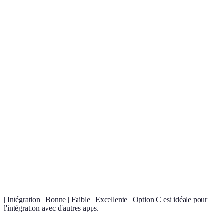
Option
plus
Facilité
Très
Moyenne
Difficile
recom
d'utilisation
facile
pour s
simpli
Option
offren
Fonctionnalités
Complètes
Limitées
Avancées
de
foncti
Option
sont le
Coût
Gratuit
Payant
Gratuit
meille
pour l
| Intégration | Bonne | Faible | Excellente | Option C est idéale pour
l'intégration avec d'autres apps.