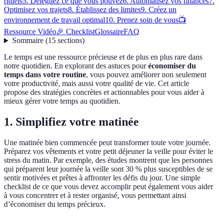
rituels
5. Déléguez ce que vous pouvez
6. Automatisez vos finances
7.
Optimisez vos trajets
8. Établissez des limites
9. Créez un
environnement de travail optimal
10. Prenez soin de vous
📺
Ressource Vidéo
🎉 Checklist
Glossaire
FAQ
Sommaire
(
15
sections
)
Le temps est une ressource précieuse et de plus en plus rare dans
notre quotidien. En explorant des astuces pour
économiser du
temps dans votre routine
, vous pouvez améliorer non seulement
votre productivité, mais aussi votre qualité de vie. Cet article
propose des stratégies concrètes et actionnables pour vous aider à
mieux gérer votre temps au quotidien.
1. Simplifiez votre matinée
Une matinée bien commencée peut transformer toute votre journée.
Préparez vos vêtements et votre petit déjeuner la veille pour éviter le
stress du matin. Par exemple, des études montrent que les personnes
qui préparent leur journée la veille sont 30 % plus susceptibles de se
sentir motivées et prêtes à affronter les défis du jour. Une simple
checklist de ce que vous devez accomplir peut également vous aider
à vous concentrer et à rester organisé, vous permettant ainsi
d’économiser du temps précieux.