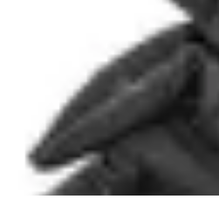
Astuces du Quotidien
Économie domestique
Cuisine et Alimentation
Cuisine & Ménage
Orga
Astuces du Quotidien