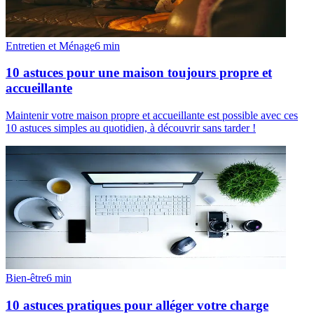
Entretien et Ménage
6
min
10 astuces pour une maison toujours propre et
accueillante
Maintenir votre maison propre et accueillante est possible avec ces
10 astuces simples au quotidien, à découvrir sans tarder !
Bien-être
6
min
10 astuces pratiques pour alléger votre charge