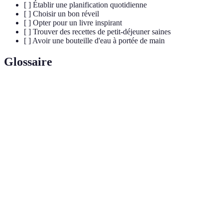
[ ] Établir une planification quotidienne
[ ] Choisir un bon réveil
[ ] Opter pour un livre inspirant
[ ] Trouver des recettes de petit-déjeuner saines
[ ] Avoir une bouteille d'eau à portée de main
Glossaire
Terme
Définition
Routine
Ensemble d'habitudes réalisées chaque matin pour
Matinale
commencer la journée de manière productive.
État de reconnaissance envers les éléments positifs
Gratitude
de sa vie.
Processus de consommation suffisante de liquides
Hydratation
pour maintenir le bon fonctionnement du corps.