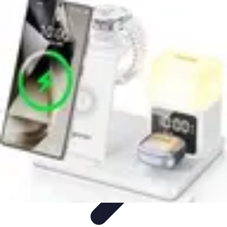
Astuces du Quotidien
Économie domestique
Cuisine et Alimentation
Cuisine &
Ménage
Organisation
Productivité
Astuces du Quotidien