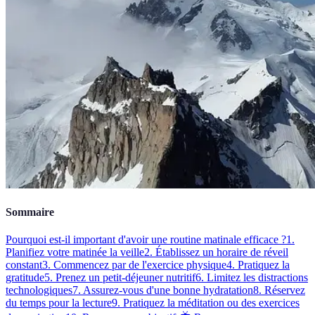
Sommaire
Pourquoi est-il important d'avoir une routine matinale efficace ?
1.
Planifiez votre matinée la veille
2. Établissez un horaire de réveil
constant
3. Commencez par de l'exercice physique
4. Pratiquez la
gratitude
5. Prenez un petit-déjeuner nutritif
6. Limitez les distractions
technologiques
7. Assurez-vous d'une bonne hydratation
8. Réservez
du temps pour la lecture
9. Pratiquez la méditation ou des exercices