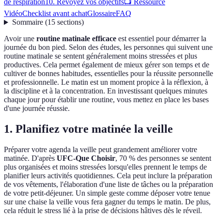
de respiration
10. Revoyez vos objectifs
📺 Ressource
Vidéo
Checklist avant achat
Glossaire
FAQ
Sommaire
(
15
sections
)
Avoir une
routine matinale efficace
est essentiel pour démarrer la
journée du bon pied. Selon des études, les personnes qui suivent une
routine matinale se sentent généralement moins stressées et plus
productives. Cela permet également de mieux gérer son temps et de
cultiver de bonnes habitudes, essentielles pour la réussite personnelle
et professionnelle. Le matin est un moment propice à la réflexion, à
la discipline et à la concentration. En investissant quelques minutes
chaque jour pour établir une routine, vous mettez en place les bases
d'une journée réussie.
1. Planifiez votre matinée la veille
Préparer votre agenda la veille peut grandement améliorer votre
matinée. D'après
UFC-Que Choisir
, 70 % des personnes se sentent
plus organisées et moins stressées lorsqu'elles prennent le temps de
planifier leurs activités quotidiennes. Cela peut inclure la préparation
de vos vêtements, l'élaboration d'une liste de tâches ou la préparation
de votre petit-déjeuner. Un simple geste comme déposer votre tenue
sur une chaise la veille vous fera gagner du temps le matin. De plus,
cela réduit le stress lié à la prise de décisions hâtives dès le réveil.