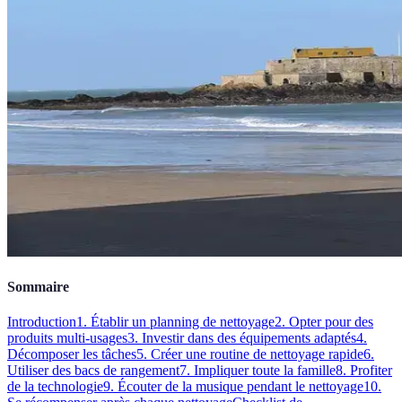
Sommaire
Introduction
1. Établir un planning de nettoyage
2. Opter pour des
produits multi-usages
3. Investir dans des équipements adaptés
4.
Décomposer les tâches
5. Créer une routine de nettoyage rapide
6.
Utiliser des bacs de rangement
7. Impliquer toute la famille
8. Profiter
de la technologie
9. Écouter de la musique pendant le nettoyage
10.