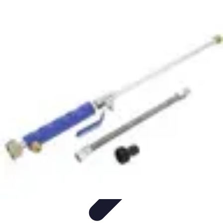
Astuces du Quotidien
Économie domestique
Cuisine et Alimentation
Cuisine &
Ménage
Organisation
Productivité
Astuces du Quotidien