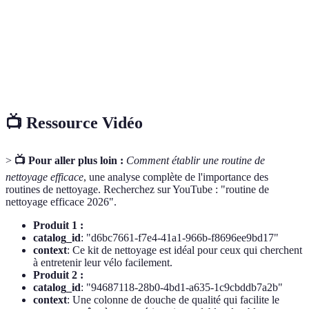
multi-
plusieurs types de surfaces ou de taches, réduisant
usages
ainsi le besoin de plusieurs nettoyants.
Méthode consistant à se concentrer sur une zone
Nettoyage
spécifique d'un espace à la fois, rendant le nettoyage
par zones
plus efficace et moins accablant.
📺 Ressource Vidéo
>
📺 Pour aller plus loin :
Comment établir une routine de
nettoyage efficace
, une analyse complète de l'importance des
routines de nettoyage. Recherchez sur YouTube : "routine de
nettoyage efficace 2026".
Produit 1 :
catalog_id
: "d6bc7661-f7e4-41a1-966b-f8696ee9bd17"
context
: Ce kit de nettoyage est idéal pour ceux qui cherchent
à entretenir leur vélo facilement.
Produit 2 :
catalog_id
: "94687118-28b0-4bd1-a635-1c9cbddb7a2b"
context
: Une colonne de douche de qualité qui facilite le