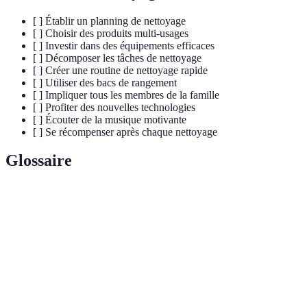
[ ] Établir un planning de nettoyage
[ ] Choisir des produits multi-usages
[ ] Investir dans des équipements efficaces
[ ] Décomposer les tâches de nettoyage
[ ] Créer une routine de nettoyage rapide
[ ] Utiliser des bacs de rangement
[ ] Impliquer tous les membres de la famille
[ ] Profiter des nouvelles technologies
[ ] Écouter de la musique motivante
[ ] Se récompenser après chaque nettoyage
Glossaire
Terme
Définition
Routine
Ensemble d'actions organisées que l'on effectue
de
régulièrement pour maintenir la propreté d'un espace.
nettoyage
Produits
Produits de nettoyage conçus pour être efficaces sur