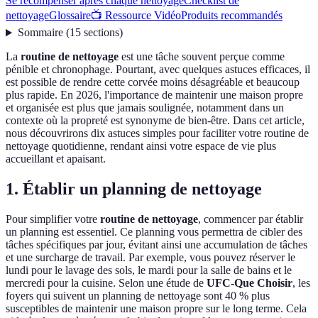
Se récompenser après chaque nettoyage
Checklist de
nettoyage
Glossaire
📺 Ressource Vidéo
Produits recommandés
Sommaire
(
15
sections
)
La
routine de nettoyage
est une tâche souvent perçue comme
pénible et chronophage. Pourtant, avec quelques astuces efficaces, il
est possible de rendre cette corvée moins désagréable et beaucoup
plus rapide. En 2026, l'importance de maintenir une maison propre
et organisée est plus que jamais soulignée, notamment dans un
contexte où la propreté est synonyme de bien-être. Dans cet article,
nous découvrirons dix astuces simples pour faciliter votre routine de
nettoyage quotidienne, rendant ainsi votre espace de vie plus
accueillant et apaisant.
1. Établir un planning de nettoyage
Pour simplifier votre
routine de nettoyage
, commencer par établir
un planning est essentiel. Ce planning vous permettra de cibler des
tâches spécifiques par jour, évitant ainsi une accumulation de tâches
et une surcharge de travail. Par exemple, vous pouvez réserver le
lundi pour le lavage des sols, le mardi pour la salle de bains et le
mercredi pour la cuisine. Selon une étude de
UFC-Que Choisir
, les
foyers qui suivent un planning de nettoyage sont 40 % plus
susceptibles de maintenir une maison propre sur le long terme. Cela