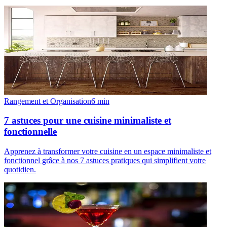
Rangement et Organisation
6
min
7 astuces pour une cuisine minimaliste et
fonctionnelle
Apprenez à transformer votre cuisine en un espace minimaliste et
fonctionnel grâce à nos 7 astuces pratiques qui simplifient votre
quotidien.