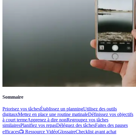
Sommaire
Priorisez vos tâches
Établissez un planning
Utilisez des outils
digitaux
Mettez en place une routine matinale
Définissez vos objectifs
à court terme
Apprenez à dire non
Regroupez vos tâches
similaires
Planifiez vos repas
Déléguez des tâches
Faites des pauses
efficaces
📺 Ressource Vidéo
Glossaire
Checklist avant achat