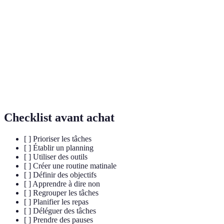
Priorisation
Processus de classement de tâches par importance.
Stratégie consistant à regrouper des tâches
Batching
similaires.
Routine
Ensemble d'actions effectuées chaque matin pour
matinale
bien commencer la journée.
Checklist avant achat
[ ] Prioriser les tâches
[ ] Établir un planning
[ ] Utiliser des outils
[ ] Créer une routine matinale
[ ] Définir des objectifs
[ ] Apprendre à dire non
[ ] Regrouper les tâches
[ ] Planifier les repas
[ ] Déléguer des tâches
[ ] Prendre des pauses