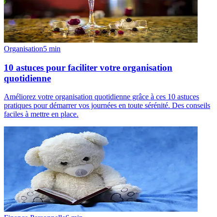
Organisation
5
min
10 astuces pour faciliter votre organisation
quotidienne
Améliorez votre organisation quotidienne grâce à ces 10 astuces
pratiques pour démarrer vos journées en toute sérénité. Des conseils
faciles à mettre en place.