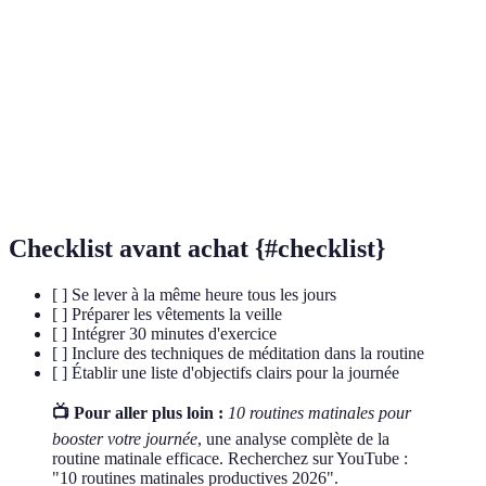
matinale
structurée.
Pratique de méditation visant à conscientiser ses
Pleine
pensées, ses émotions et son environnement présent
conscience
sans jugement.
Objectifs
Techniques pour définir des objectifs : Spécifiques,
SMART
Mesurables, Atteignables, Réalistes et Temporels.
Checklist avant achat {#checklist}
[ ] Se lever à la même heure tous les jours
[ ] Préparer les vêtements la veille
[ ] Intégrer 30 minutes d'exercice
[ ] Inclure des techniques de méditation dans la routine
[ ] Établir une liste d'objectifs clairs pour la journée
📺 Pour aller plus loin :
10 routines matinales pour
booster votre journée
, une analyse complète de la
routine matinale efficace. Recherchez sur YouTube :
"10 routines matinales productives 2026".