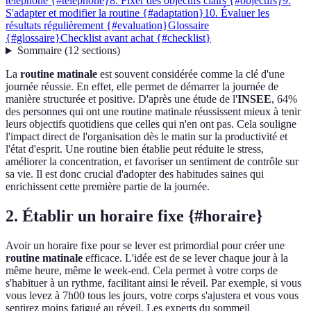
téléphone {#telephone}
8. Fixer des objectifs clairs {#objectifs}
9.
S'adapter et modifier la routine {#adaptation}
10. Évaluer les
résultats régulièrement {#evaluation}
Glossaire
{#glossaire}
Checklist avant achat {#checklist}
Sommaire
(
12
sections
)
La
routine matinale
est souvent considérée comme la clé d'une
journée réussie. En effet, elle permet de démarrer la journée de
manière structurée et positive. D'après une étude de l'
INSEE
, 64%
des personnes qui ont une routine matinale réussissent mieux à tenir
leurs objectifs quotidiens que celles qui n'en ont pas. Cela souligne
l'impact direct de l'organisation dès le matin sur la productivité et
l'état d'esprit. Une routine bien établie peut réduite le stress,
améliorer la concentration, et favoriser un sentiment de contrôle sur
sa vie. Il est donc crucial d'adopter des habitudes saines qui
enrichissent cette première partie de la journée.
2. Établir un horaire fixe {#horaire}
Avoir un horaire fixe pour se lever est primordial pour créer une
routine matinale
efficace. L'idée est de se lever chaque jour à la
même heure, même le week-end. Cela permet à votre corps de
s'habituer à un rythme, facilitant ainsi le réveil. Par exemple, si vous
vous levez à 7h00 tous les jours, votre corps s'ajustera et vous vous
sentirez moins fatigué au réveil. Les experts du sommeil