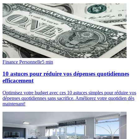
Finance Personnelle
5
min
10 astuces pour réduire vos dépenses quotidiennes
efficacement
Optimisez votre budget avec ces 10 astuces simples pour réduire vos
dépenses quotidiennes sans sacrifice. Améliorez votre quotidien dès
maintenant!