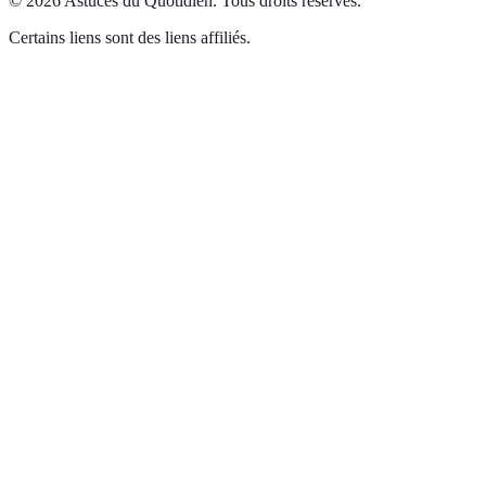
©
2026
Astuces du Quotidien
.
Tous droits réservés.
Certains liens sont des liens affiliés.