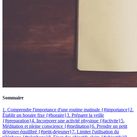
Sommaire
1. Comprendre l'importance d'une routine matinale {#importance}
2.
Établir un horaire fixe {#horaire}
3. Préparer la veille
{#preparation}
4. Incorporer une activité physique {#activite}
5.
Méditation et pleine conscience {#meditation}
6. Prendre un petit
déjeuner équilibré {#petit-dejeuner}
7. Limiter l'utilisation du