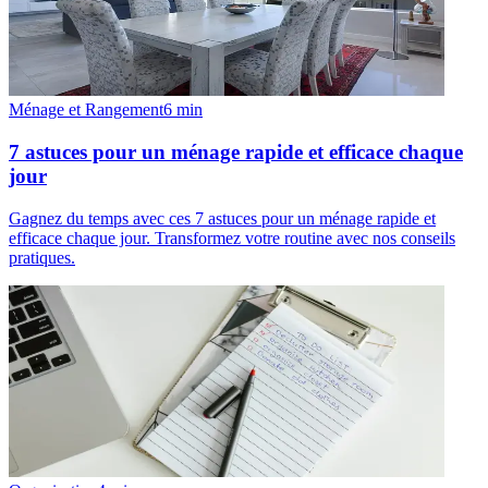
Ménage et Rangement
6
min
7 astuces pour un ménage rapide et efficace chaque
jour
Gagnez du temps avec ces 7 astuces pour un ménage rapide et
efficace chaque jour. Transformez votre routine avec nos conseils
pratiques.