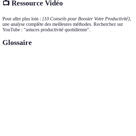
📺 Ressource Vidéo
Pour aller plus loin :
[10 Conseils pour Booster Votre Productivité]
,
une analyse complète des meilleures méthodes. Recherchez sur
YouTube : "astuces productivité quotidienne".
Glossaire
Terme
Définition
Mesure de l'efficacité d'une personne ou d'un
Productivité
processus dans la réalisation des tâches.
Processus par lequel une tâche est assignée à
Délégation
une autre personne pour un suivi et une
réalisation optimale.
Environnement
Cadre physique ou virtuel où une personne
de travail
effectue ses tâches professionnelles.