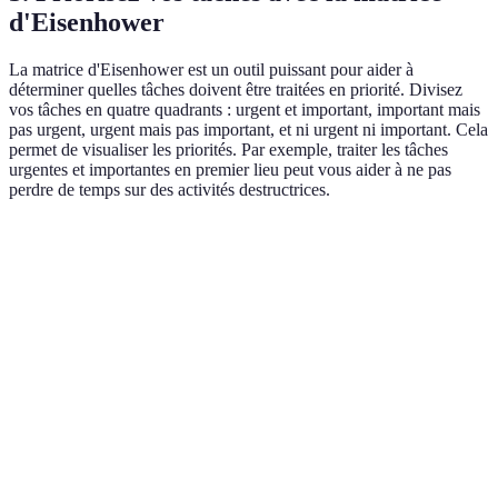
d'Eisenhower
La matrice d'Eisenhower est un outil puissant pour aider à
déterminer quelles tâches doivent être traitées en priorité. Divisez
vos tâches en quatre quadrants : urgent et important, important mais
pas urgent, urgent mais pas important, et ni urgent ni important. Cela
permet de visualiser les priorités. Par exemple, traiter les tâches
urgentes et importantes en premier lieu peut vous aider à ne pas
perdre de temps sur des activités destructrices.
Critère
Urgent
Important
Non urgent
Non importa
Tâche
X
1
Tâche
X
2
Tâche
X
3