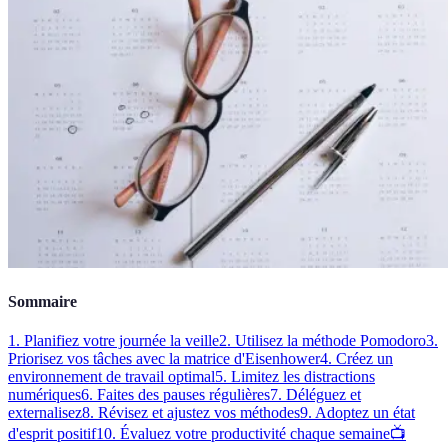
Sommaire
1. Planifiez votre journée la veille
2. Utilisez la méthode Pomodoro
3.
Priorisez vos tâches avec la matrice d'Eisenhower
4. Créez un
environnement de travail optimal
5. Limitez les distractions
numériques
6. Faites des pauses régulières
7. Déléguez et
externalisez
8. Révisez et ajustez vos méthodes
9. Adoptez un état
d'esprit positif
10. Évaluez votre productivité chaque semaine
📺