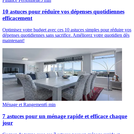
Finance Personnelle
5
min
10 astuces pour réduire vos dépenses quotidiennes
efficacement
Optimisez votre budget avec ces 10 astuces simples pour réduire vos
dépenses quotidiennes sans sacrifice. Améliorez votre quotidien dès
maintenant!
Ménage et Rangement
6
min
7 astuces pour un ménage rapide et efficace chaque
jour