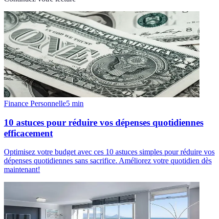
Finance Personnelle
5
min
10 astuces pour réduire vos dépenses quotidiennes
efficacement
Optimisez votre budget avec ces 10 astuces simples pour réduire vos
dépenses quotidiennes sans sacrifice. Améliorez votre quotidien dès
maintenant!