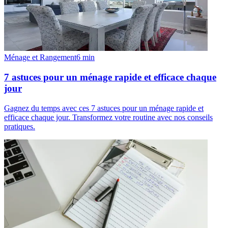
Ménage et Rangement
6
min
7 astuces pour un ménage rapide et efficace chaque
jour
Gagnez du temps avec ces 7 astuces pour un ménage rapide et
efficace chaque jour. Transformez votre routine avec nos conseils
pratiques.