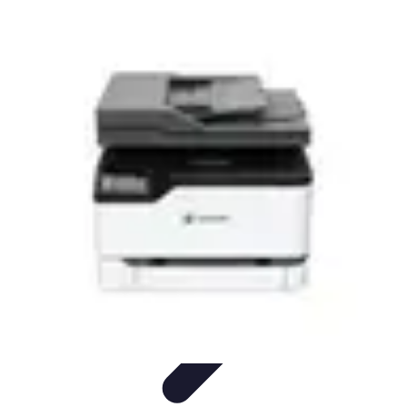
Astuces du Quotidien
Économie domestique
Cuisine et Alimentation
Cuisine &
Ménage
Organisation
Productivité
Astuces du Quotidien