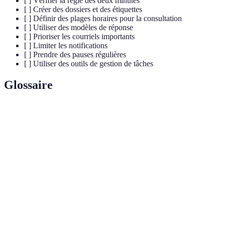
[ ] Vérifier la règle des deux minutes
[ ] Créer des dossiers et des étiquettes
[ ] Définir des plages horaires pour la consultation
[ ] Utiliser des modèles de réponse
[ ] Prioriser les courriels importants
[ ] Limiter les notifications
[ ] Prendre des pauses régulières
[ ] Utiliser des outils de gestion de tâches
Glossaire
Terme
Définition
Message électronique envoyé par internet,
Courriel
également appelé e-mail.
Mesure de l'efficacité d'une personne à réaliser des
Productivité
tâches dans un temps donné.
Modèles de
Textes pré-écrits pour répondre rapidement à des
réponse
courriels similaires.