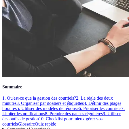
Sommaire
1. Qu'est-ce que la gestion des courriels?
2. La règle des deux
minutes
3. Organiser par dossiers et étiquettes
4. Définir des plages
horaires
5. Utiliser des modèles de réponse
6. Prioriser les courriels
7.
Limiter les notifications
8. Prendre des pauses régulières
9. Utiliser
des outils de gestion
10. Checklist pour mieux gérer vos
courriels
Glossaire
Quiz rapide