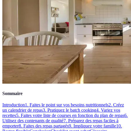
Sommaire
Introduction
1. Faites le point sur vos besoins nutritionnels
2. Créez
un calendrier de repas
3. Pratiquez le batch cooking
4. Variez vos
recettes
5. Faites votre liste de courses en fonction du plan de repas
6.
Utilisez des contenants de qualité
7. Préparez des repas faciles à
emporter
8. Faites des repas partagés
9. Impliquez votre famille
10.