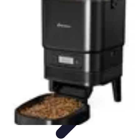
Astuces du Quotidien
Économie domestique
Cuisine et Alimentation
Cuisine &
Ménage
Organisation
Productivité
Astuces du Quotidien