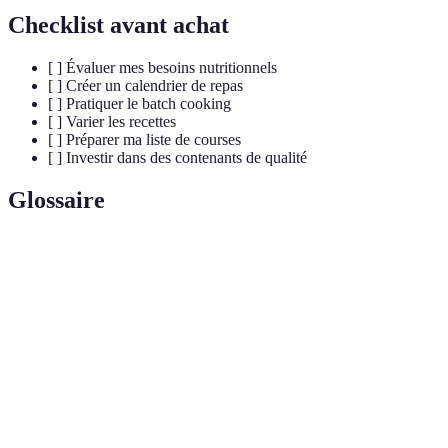
Checklist avant achat
[ ] Évaluer mes besoins nutritionnels
[ ] Créer un calendrier de repas
[ ] Pratiquer le batch cooking
[ ] Varier les recettes
[ ] Préparer ma liste de courses
[ ] Investir dans des contenants de qualité
Glossaire
Terme
Définition
Préparation de plusieurs plats en une seule fois
Batch cooking
pour la semaine.
Processus d’organisation et de préparation des
Planification
repas.
Alimentation
Consommation variée d’aliments respectant les