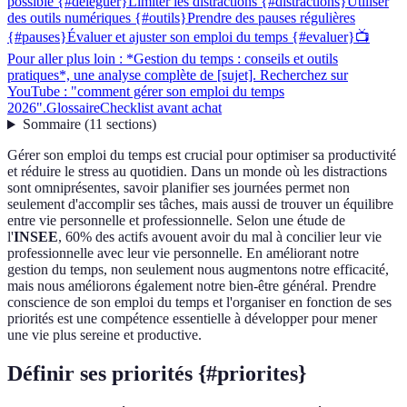
possible {#deleguer}
Limiter les distractions {#distractions}
Utiliser
des outils numériques {#outils}
Prendre des pauses régulières
{#pauses}
Évaluer et ajuster son emploi du temps {#evaluer}
📺
Pour aller plus loin : *Gestion du temps : conseils et outils
pratiques*, une analyse complète de [sujet]. Recherchez sur
YouTube : "comment gérer son emploi du temps
2026".
Glossaire
Checklist avant achat
Sommaire
(
11
sections
)
Gérer son emploi du temps est crucial pour optimiser sa productivité
et réduire le stress au quotidien. Dans un monde où les distractions
sont omniprésentes, savoir planifier ses journées permet non
seulement d'accomplir ses tâches, mais aussi de trouver un équilibre
entre vie personnelle et professionnelle. Selon une étude de
l'
INSEE
, 60% des actifs avouent avoir du mal à concilier leur vie
professionnelle avec leur vie personnelle. En améliorant notre
gestion du temps, non seulement nous augmentons notre efficacité,
mais nous améliorons également notre bien-être général. Prendre
conscience de son emploi du temps et l'organiser en fonction de ses
priorités est une compétence essentielle à développer pour mener
une vie plus sereine et productive.
Définir ses priorités {#priorites}