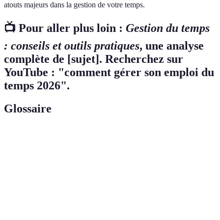
atouts majeurs dans la gestion de votre temps.
📺 Pour aller plus loin :
Gestion du temps
: conseils et outils pratiques
, une analyse
complète de [sujet]. Recherchez sur
YouTube : "comment gérer son emploi du
temps 2026".
Glossaire
Terme
Définition
Time
Technique de gestion du temps où les tâches sont
Blocking
programmées par blocs de temps.
Tâches ou objectifs jugés comme les plus importants
Priorités
dans un emploi du temps.