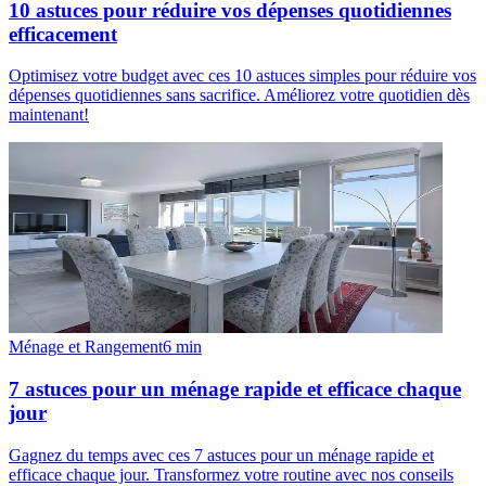
10 astuces pour réduire vos dépenses quotidiennes
efficacement
Optimisez votre budget avec ces 10 astuces simples pour réduire vos
dépenses quotidiennes sans sacrifice. Améliorez votre quotidien dès
maintenant!
Ménage et Rangement
6
min
7 astuces pour un ménage rapide et efficace chaque
jour
Gagnez du temps avec ces 7 astuces pour un ménage rapide et
efficace chaque jour. Transformez votre routine avec nos conseils