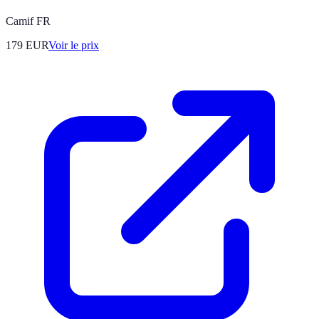
Camif FR
179
EUR
Voir le prix