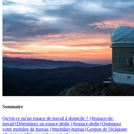
Sommaire
Qu'est-ce qu'un espace de travail à domicile ? {#espace-de-
travail}
Déterminez un espace dédié {#espace-dedie}
Optimisez
votre mobilier de bureau {#mobilier-bureau}
Gestion de l'éclairage