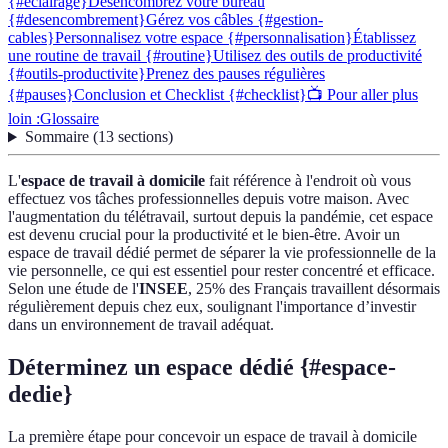
{#eclairage}
Désencombrez votre bureau
{#desencombrement}
Gérez vos câbles {#gestion-
cables}
Personnalisez votre espace {#personnalisation}
Établissez
une routine de travail {#routine}
Utilisez des outils de productivité
{#outils-productivite}
Prenez des pauses régulières
{#pauses}
Conclusion et Checklist {#checklist}
📺 Pour aller plus
loin :
Glossaire
Sommaire
(
13
sections
)
L'
espace de travail à domicile
fait référence à l'endroit où vous
effectuez vos tâches professionnelles depuis votre maison. Avec
l'augmentation du télétravail, surtout depuis la pandémie, cet espace
est devenu crucial pour la productivité et le bien-être. Avoir un
espace de travail dédié permet de séparer la vie professionnelle de la
vie personnelle, ce qui est essentiel pour rester concentré et efficace.
Selon une étude de l'
INSEE
, 25% des Français travaillent désormais
régulièrement depuis chez eux, soulignant l'importance d’investir
dans un environnement de travail adéquat.
Déterminez un espace dédié {#espace-
dedie}
La première étape pour concevoir un espace de travail à domicile