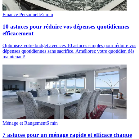
Finance Personnelle
5
min
10 astuces pour réduire vos dépenses quotidiennes
efficacement
Optimisez votre budget avec ces 10 astuces simples pour réduire vos
dépenses quotidiennes sans sacrifice. Améliorez votre quotidien dès
maintenant!
Ménage et Rangement
6
min
7 astuces pour un ménage rapide et efficace chaque