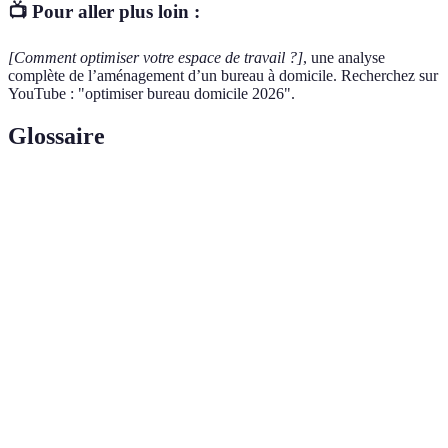
📺 Pour aller plus loin :
[Comment optimiser votre espace de travail ?]
, une analyse
complète de l’aménagement d’un bureau à domicile. Recherchez sur
YouTube : "optimiser bureau domicile 2026".
Glossaire
Terme
Définition
Étude de la conception des outils et espaces de
Ergonomie
travail pour s'adapter au confort et à la
performance de l'utilisateur.
Un mode de vie qui repose sur l'élimination du
Minimalisme
superflu afin de se concentrer sur ce qui est
essentiel.
Pratique qui consiste à travailler depuis un lieu
situé en dehors de l'entreprise, généralement