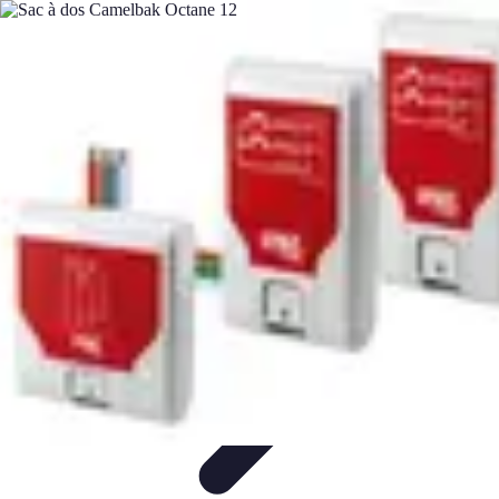
Astuces du Quotidien
Économie domestique
Cuisine et Alimentation
Cuisine &
Ménage
Organisation
Productivité
Astuces du Quotidien