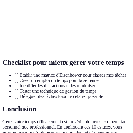
temps
efficacement son temps.
Matrice
Outil permettant de prioriser les tâches en
d'Eisenhower
fonction de leur urgence et importance.
Technique
Méthode de gestion du temps basée sur des
Pomodoro
sessions de travail courtes suivies de pauses.
Checklist pour mieux gérer votre temps
[ ] Établir une matrice d'Eisenhower pour classer mes tâches
[ ] Créer un emploi du temps pour la semaine
[ ] Identifier les distractions et les minimiser
[ ] Tester une technique de gestion du temps
[ ] Déléguer des tâches lorsque cela est possible
Conclusion
Gérer votre temps efficacement est un véritable investissement, tant
personnel que professionnel. En appliquant ces 10 astuces, vous
serez en mesure d’optimiser votre quotidien et d’atteindre vos