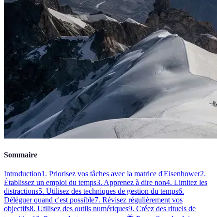
Sommaire
Introduction
1. Priorisez vos tâches avec la matrice d'Eisenhower
2.
Établissez un emploi du temps
3. Apprenez à dire non
4. Limitez les
distractions
5. Utilisez des techniques de gestion du temps
6.
Déléguer quand c'est possible
7. Révisez régulièrement vos
objectifs
8. Utilisez des outils numériques
9. Créez des rituels de