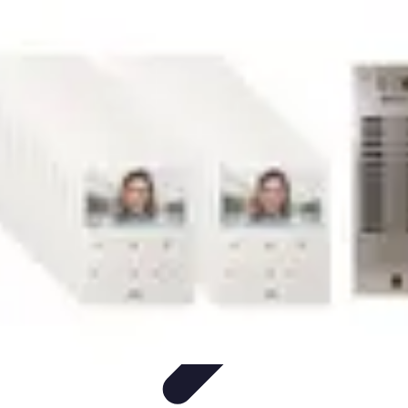
Astuces du Quotidien
Économie domestique
Cuisine et Alimentation
Cuisine &
Ménage
Organisation
Productivité
Astuces du Quotidien