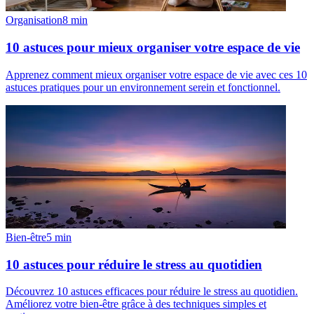
Organisation
8
min
10 astuces pour mieux organiser votre espace de vie
Apprenez comment mieux organiser votre espace de vie avec ces 10
astuces pratiques pour un environnement serein et fonctionnel.
Bien-être
5
min
10 astuces pour réduire le stress au quotidien
Découvrez 10 astuces efficaces pour réduire le stress au quotidien.
Améliorez votre bien-être grâce à des techniques simples et