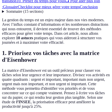
transition
10. Prenez du temps pour vous
📺 Pour aller plus loin
:
Glossaire
Checklist pour mieux gérer votre temps
Conclusion
Sommaire
(
15
sections
)
La gestion du temps est un enjeu majeur dans nos vies modernes.
Avec l’influx constant d’informations et les nombreuses distractions
qui nous entourent, il devient essentiel de trouver des méthodes
efficaces pour gérer votre temps. Dans cet article, nous allons
explorer
10 astuces
pratiques qui vous aideront à structurer vos
journées et à maximiser votre efficacité.
1. Priorisez vos tâches avec la matrice
d'Eisenhower
La matrice d'Eisenhower est un outil précieux pour classer vos
tâches selon leur urgence et leur importance. Divisez vos activités en
quatre quadrants : urgent et important, important mais non urgent,
urgent mais non important, et non urgent ni important. Cette
méthode vous permettra d'identifier vos priorités et de vous
concentrer sur ce qui compte vraiment. Pensez à écrire vos tâches
sur du papier, ce qui rendra leur gestion plus tangible. Selon une
étude de
l’INSEE
, la priorisation efficace peut améliorer la
productivité jusqu'à 25%.