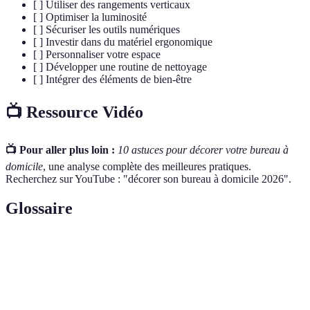
[ ] Utiliser des rangements verticaux
[ ] Optimiser la luminosité
[ ] Sécuriser les outils numériques
[ ] Investir dans du matériel ergonomique
[ ] Personnaliser votre espace
[ ] Développer une routine de nettoyage
[ ] Intégrer des éléments de bien-être
📺 Ressource Vidéo
📺 Pour aller plus loin :
10 astuces pour décorer votre bureau à
domicile
, une analyse complète des meilleures pratiques.
Recherchez sur YouTube : "décorer son bureau à domicile 2026".
Glossaire
Terme
Définition
Espace de
Zone dédiée aux tâches professionnelles,
travail
incluant bureau, chaise, matériel.