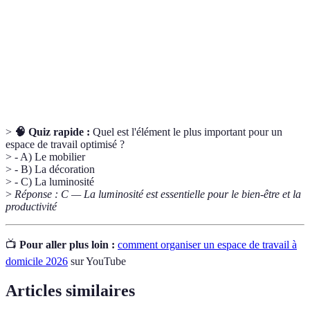
Réduction des douleurs par le choix de
Ergonomique
mobilier adapté.
Adaptation de l'espace pour refléter les goûts
Personnalisation
et préférences individuels.
>
🧠 Quiz rapide :
Quel est l'élément le plus important pour un
espace de travail optimisé ?
> - A) Le mobilier
> - B) La décoration
> - C) La luminosité
>
Réponse : C — La luminosité est essentielle pour le bien-être et la
productivité
📺
Pour aller plus loin :
comment organiser un espace de travail à
domicile 2026
sur YouTube
Articles similaires