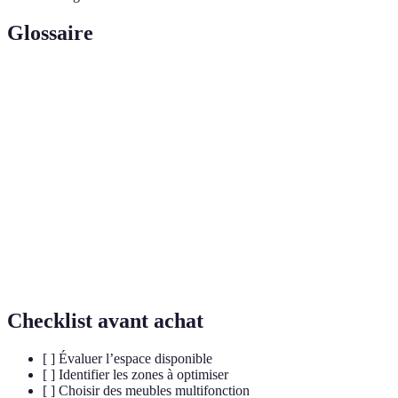
Glossaire
Terme
Définition
Processus consistant à se débarrasser des
Désencombrement
objets inutiles ou non désirés.
Espace
Espace conçu pour servir plusieurs fonctions
multifonction
(comme un salon qui sert aussi de bureau).
Rangement
Utilisation de l’espace en hauteur pour
vertical
stocker des objets, optimisant ainsi le sol.
Checklist avant achat
[ ] Évaluer l’espace disponible
[ ] Identifier les zones à optimiser
[ ] Choisir des meubles multifonction