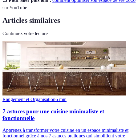
📺
Pour aller plus loin :
comment optimiser son espace de vie 2026
sur YouTube
Articles similaires
Continuez votre lecture
Rangement et Organisation
6
min
7 astuces pour une cuisine minimaliste et
fonctionnelle
Apprenez à transformer votre cuisine en un espace minimaliste et
fonctionnel grâce à nos 7 astuces pratiques qui simplifient votre