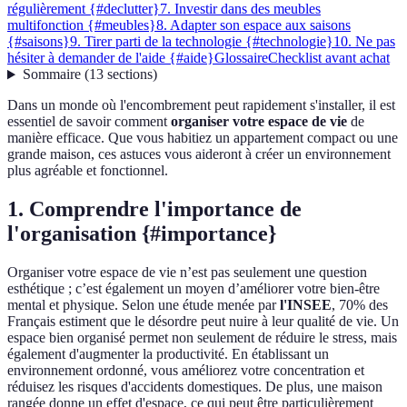
régulièrement {#declutter}
7. Investir dans des meubles
multifonction {#meubles}
8. Adapter son espace aux saisons
{#saisons}
9. Tirer parti de la technologie {#technologie}
10. Ne pas
hésiter à demander de l'aide {#aide}
Glossaire
Checklist avant achat
Sommaire
(
13
sections
)
Dans un monde où l'encombrement peut rapidement s'installer, il est
essentiel de savoir comment
organiser votre espace de vie
de
manière efficace. Que vous habitiez un appartement compact ou une
grande maison, ces astuces vous aideront à créer un environnement
plus agréable et fonctionnel.
1. Comprendre l'importance de
l'organisation {#importance}
Organiser votre espace de vie n’est pas seulement une question
esthétique ; c’est également un moyen d’améliorer votre bien-être
mental et physique. Selon une étude menée par
l'INSEE
, 70% des
Français estiment que le désordre peut nuire à leur qualité de vie. Un
espace bien organisé permet non seulement de réduire le stress, mais
également d'augmenter la productivité. En établissant un
environnement ordonné, vous améliorez votre concentration et
réduisez les risques d'accidents domestiques. De plus, une maison
rangée donne un effet d'espace, ce qui peut être particulièrement