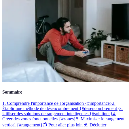
Sommaire
1. Comprendre l'importance de l'organisation {#importance}
2.
Établir une méthode de désencombrement {#desencombrement}
3.
Utiliser des solutions de rangement intelligentes {#solutions}
4.
Créer des zones fonctionnelles {#zones}
5. Maximiser le rangement
vertical {#rangement}
📺 Pour aller plus loin :
6. Déclutter