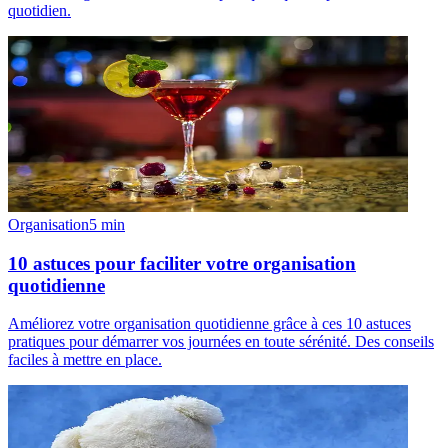
quotidien.
Organisation
5
min
10 astuces pour faciliter votre organisation
quotidienne
Améliorez votre organisation quotidienne grâce à ces 10 astuces
pratiques pour démarrer vos journées en toute sérénité. Des conseils
faciles à mettre en place.